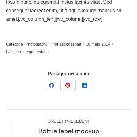
ipsum nunc, eu euismod metus lacinia vitae. Sed
consequat laoreet enim, ut fringilla mauris rhoncus sit
amet.[/vc_column_text][/vc_column][/vc_row]
Catégorie
Photography
Par
assogaspart
18 mars 2014
Laisser un commentaire
Partagez cet album
Share
Share
Share
on
on
on
Facebook
Pinterest
LinkedIn
Navigation
ONGLET PRÉCÉDENT
de
Bottle label mockup
Onglet