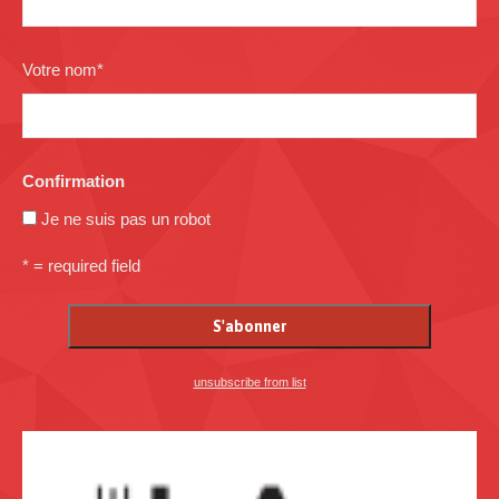
Votre nom
*
Confirmation
Je ne suis pas un robot
* = required field
unsubscribe from list