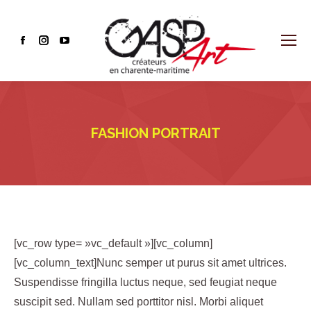
Facebook
Instagram
YouTube
page
page
page
opens
opens
opens
in
in
in
new
new
new
FASHION PORTRAIT
window
window
window
[vc_row type= »vc_default »][vc_column]
[vc_column_text]Nunc semper ut purus sit amet ultrices.
Suspendisse fringilla luctus neque, sed feugiat neque
suscipit sed. Nullam sed porttitor nisl. Morbi aliquet