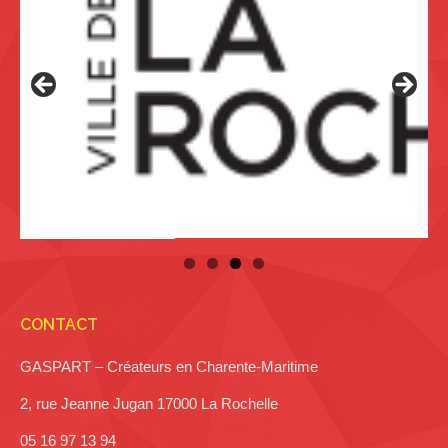
CONTACT
GASPART – Créateurs en Charente-Maritime
2, rue Jeanne Jugan 17000 La Rochelle
05 16 97 13 94