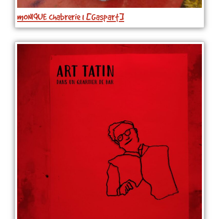
mONIQUE chabrerie 1 [Gaspart]