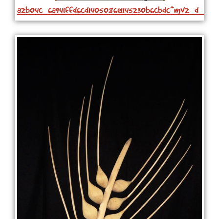
a2b04c_6a941ffd6cd1405086e1145230b6cbdc~mv2_d_34