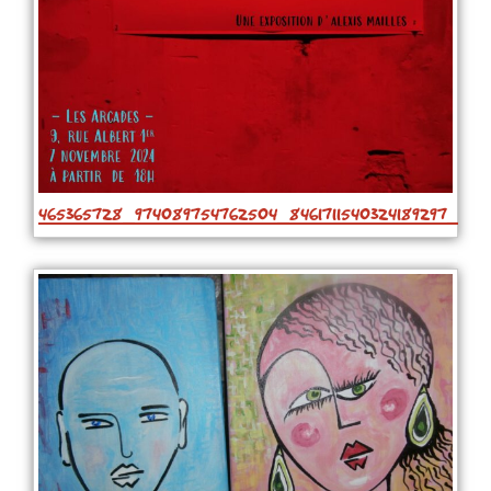
465365728_974089754762504_8461711540324189297_n