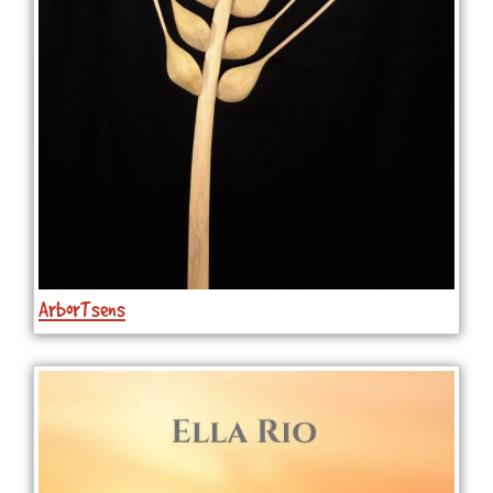
ArborTsens