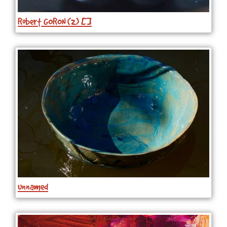
Robert GORON (2) []
unnamed