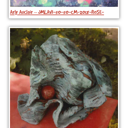
Arly Auclair – JMLAVI-50-50-CM-2018-ROSE-
1040×1032