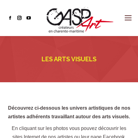
Facebook
Instagram
YouTube
page
page
page
opens
opens
opens
in
in
in
new
new
new
LES ARTS VISUELS
window
window
window
Découvrez ci-dessous les univers artistiques de nos
artistes adhérents travaillant autour des arts visuels.
En cliquant sur les photos vous pouvez découvrir les
sites Internet de nos artistes ou leur page Facebook.