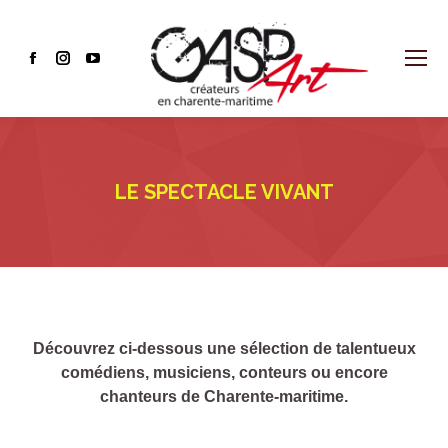
Facebook
Instagram
YouTube
page
page
page
opens
opens
opens
in
in
in
new
new
new
LE SPECTACLE VIVANT
window
window
window
Découvrez ci-dessous une sélection de talentueux
comédiens, musiciens, conteurs ou encore
chanteurs de Charente-maritime.