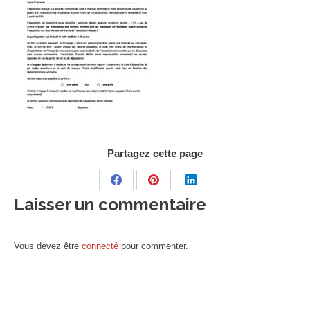
Partagez cette page
Share
Share
Share
Laisser un commentaire
on
on
on
Facebook
Pinterest
LinkedIn
Vous devez être
connecté
pour commenter.