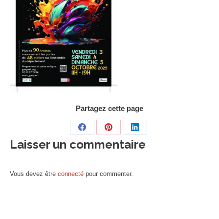
Partagez cette page
Share
Share
Share
Laisser un commentaire
on
on
on
Facebook
Pinterest
LinkedIn
Vous devez être
connecté
pour commenter.