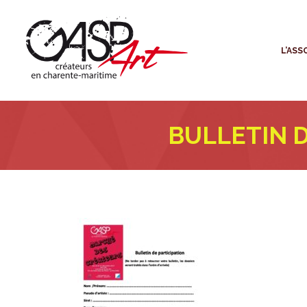
L
L’ASS
BULLETIN 