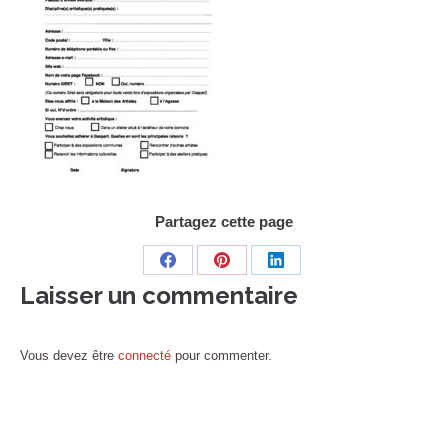
Partagez cette page
Share
Share
Share
Laisser un commentaire
on
on
on
Facebook
Pinterest
LinkedIn
Vous devez être
connecté
pour commenter.