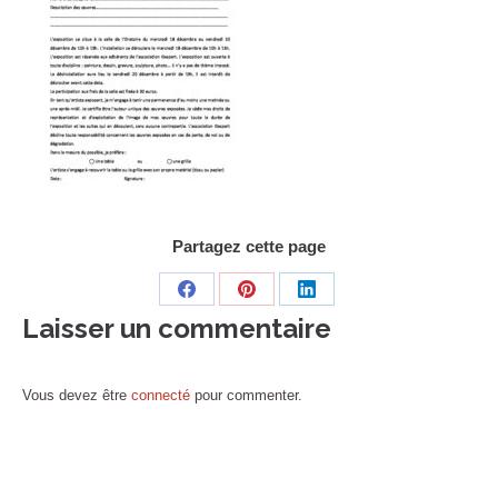
Partagez cette page
Share
Share
Share
Laisser un commentaire
on
on
on
Facebook
Pinterest
LinkedIn
Vous devez être
connecté
pour commenter.