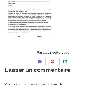
Partagez cette page
Share
Share
Share
Laisser un commentaire
on
on
on
Facebook
Pinterest
LinkedIn
Vous devez être
connecté
pour commenter.