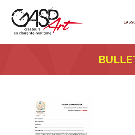
L
L’ASS
BULLET