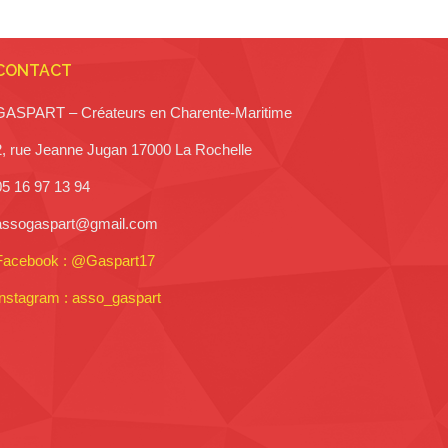
CONTACT
GASPART – Créateurs en Charente-Maritime
2, rue Jeanne Jugan 17000 La Rochelle
05 16 97 13 94
assogaspart@gmail.com
Facebook : @Gaspart17
Instagram : asso_gaspart