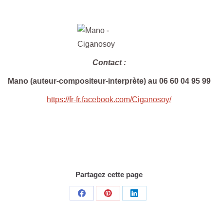
Contact :
Mano (auteur-com
positeur-interprète) au 06 60 04 95 99
https://fr-fr.facebook.com/Ciganosoy/
Partagez cette page
Share
Share
Share
on
on
on