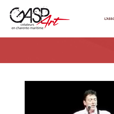
L
L’ASS