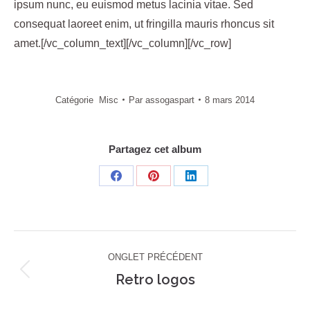
ipsum nunc, eu euismod metus lacinia vitae. Sed
consequat laoreet enim, ut fringilla mauris rhoncus sit
amet.[/vc_column_text][/vc_column][/vc_row]
Catégorie
Misc
Par
assogaspart
8 mars 2014
Partagez cet album
Share
Share
Share
on
on
on
Facebook
Pinterest
LinkedIn
Navigation
ONGLET PRÉCÉDENT
de
Retro logos
Onglet
précédent
commentaire