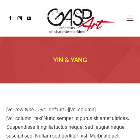
Facebook
Instagram
YouTube
page
page
page
opens
opens
opens
in
in
in
new
new
new
YIN & YANG
window
window
window
[vc_row type= »vc_default »][vc_column]
[vc_column_text]Nunc semper ut purus sit amet ultrices.
Suspendisse fringilla luctus neque, sed feugiat neque
suscipit sed. Nullam sed porttitor nisl. Morbi aliquet