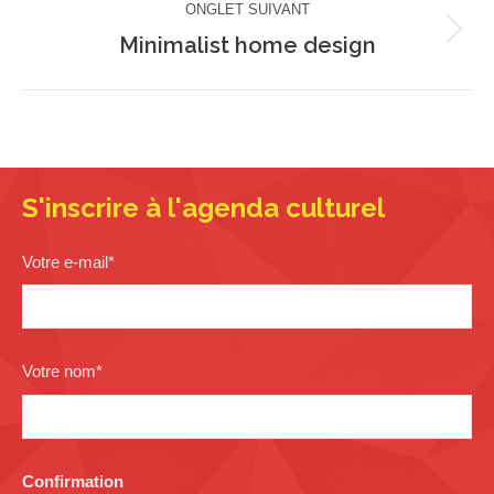
ONGLET SUIVANT
Minimalist home design
Projets
similaires
S'inscrire à l'agenda culturel
Votre e-mail
*
Votre nom
*
Confirmation