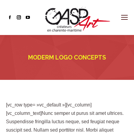
Facebook
Instagram
YouTube
page
page
page
opens
opens
opens
in
in
in
new
new
new
MODERM LOGO CONCEPTS
window
window
window
[vc_row type= »vc_default »][vc_column]
[vc_column_text]Nunc semper ut purus sit amet ultrices.
Suspendisse fringilla luctus neque, sed feugiat neque
suscipit sed. Nullam sed porttitor nisl. Morbi aliquet