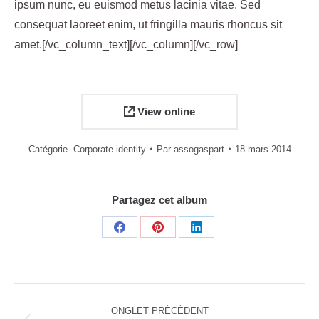
ipsum nunc, eu euismod metus lacinia vitae. Sed
consequat laoreet enim, ut fringilla mauris rhoncus sit
amet.[/vc_column_text][/vc_column][/vc_row]
View online
Catégorie
Corporate identity
Par
assogaspart
18 mars 2014
Partagez cet album
Share
Share
Share
on
on
on
Facebook
Pinterest
LinkedIn
Navigation
ONGLET PRÉCÉDENT