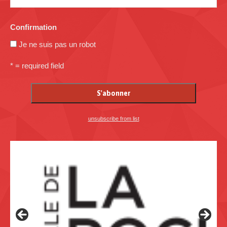
Confirmation
Je ne suis pas un robot
* = required field
unsubscribe from list