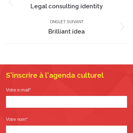
de
Legal consulting identity
Onglet
précédent
commentaire
ONGLET SUIVANT
Brilliant idea
Projets
similaires
S'inscrire à l'agenda culturel
Votre e-mail
*
Votre nom
*