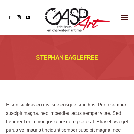
Facebook
Instagram
YouTube
page
page
page
opens
opens
opens
in
in
in
new
new
new
STEPHAN EAGLEFREE
window
window
window
Etiam facilisis eu nisi scelerisque faucibus. Proin semper
suscipit magna, nec imperdiet lacus semper vitae. Sed
hendrerit enim non justo posuere placerat. Phasellus eget
purus vel mauris tincidunt semper suscipit magna, nec