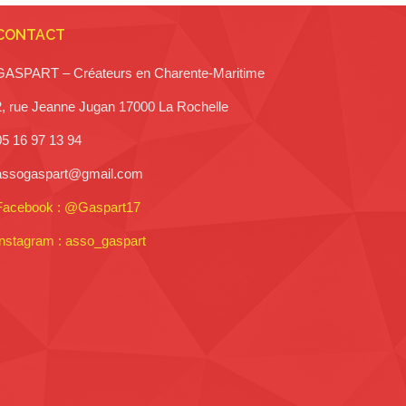
CONTACT
GASPART – Créateurs en Charente-Maritime
2, rue Jeanne Jugan 17000 La Rochelle
05 16 97 13 94
assogaspart@gmail.com
Facebook : @Gaspart17
Instagram : asso_gaspart