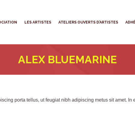
’ASSOCIATION
LES ARTISTES
ATELIERS OUVERTS D’ARTISTES
OCIATION
LES ARTISTES
ATELIERS OUVERTS D’ARTISTES
ADHÉ
ALEX BLUEMARINE
scing porta tellus, ut feugiat nibh adipiscing metus sit amet. In e